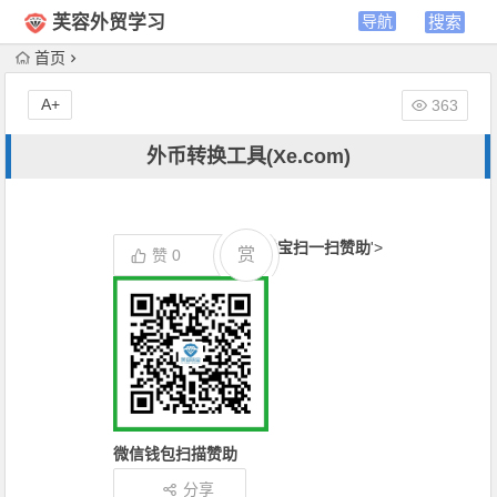
芙容外贸学习
首页
A+
363
外币转换工具(Xe.com)
支付宝扫一扫赞助
'>
赏
赞
0
微信钱包扫描赞助
分享