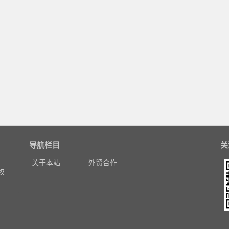
导航栏目
关
，
关于本站
外贸合作
权