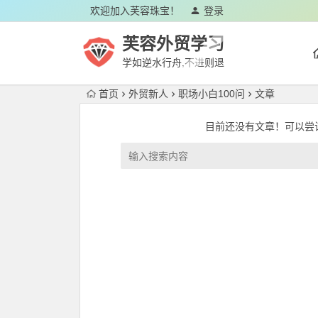
欢迎加入芙容珠宝！
登录
芙容外贸学习
学如逆水行舟,不进则退
首页
外贸新人
职场小白100问
文章
目前还没有文章！可以尝