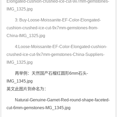
Elongated-cushion-crushed-ice-cut-9x7mm-gemstones-
IMG_1325.jpg
3: Buy-Loose-Moissanite-EF-Color-Elongated-
cushion-crushed-ice-cut-9x7mm-gemstones-from-
China-IMG_1325.jpg
4:Loose-Moissanite-EF-Color-Elongated-cushion-
crushed-ice-cut-9x7mm-gemstones-China-Suppliers-
IMG_1325.jpg
再举例：天然国产石榴红圆形6mm石头-
IMG_1345.jpg
英文此图片到命名为：
Natural-Genuine-Garnet-Red-round-shape-faceted-
cut-6mm-gemstones-MG_1345.jpg