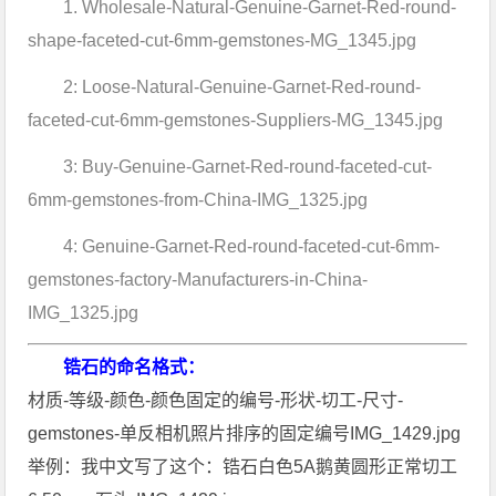
1. Wholesale-Natural-Genuine-Garnet-Red-round-
shape-faceted-cut-6mm-gemstones-MG_1345.jpg
2: Loose-Natural-Genuine-Garnet-Red-round-
faceted-cut-6mm-gemstones-Suppliers-MG_1345.jpg
3: Buy-Genuine-Garnet-Red-round-faceted-cut-
6mm-gemstones-from-China-IMG_1325.jpg
4: Genuine-Garnet-Red-round-faceted-cut-6mm-
gemstones-factory-Manufacturers-in-China-
IMG_1325.jpg
锆石的命名格式：
材质-等级-颜色-颜色固定的编号-形状-切工-尺寸-
gemstones-单反相机照片排序的固定编号IMG_1429.jpg
举例：我中文写了这个：锆石白色5A鹅黄圆形正常切工