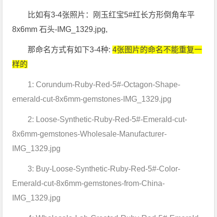
比如有3-4张照片：刚玉红宝5#红长方形倒角车平
8x6mm 石头-IMG_1329.jpg,
那命名方式有如下3-4种:
4张图片的命名不能重复一
样的
1: Corundum-Ruby-Red-5#-Octagon-Shape-
emerald-cut-8x6mm-gemstones-IMG_1329.jpg
2: Loose-Synthetic-Ruby-Red-5#-Emerald-cut-
8x6mm-gemstones-Wholesale-Manufacturer-
IMG_1329.jpg
3: Buy-Loose-Synthetic-Ruby-Red-5#-Color-
Emerald-cut-8x6mm-gemstones-from-China-
IMG_1329.jpg