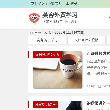
欢迎加入芙容珠宝！
登录
芙容外贸学习
学如逆水行舟,不进则退
首页
发表于2025年11月的文章
商务英语学习
文档管理和模版
西联付款方式
文档管理和模版
有些国家客户没
般是建议客户用
联。西联的官网 
11月27日
2
询盘跟进的一些
外贸培训课程