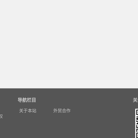
导航栏目
关
，
关于本站
外贸合作
权