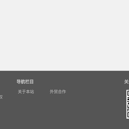
导航栏目
关
，
关于本站
外贸合作
权