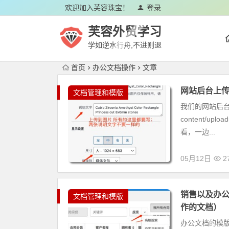
欢迎加入芙容珠宝！
登录
芙容外贸学习
学如逆水行舟,不进则退
首页
办公文档操作
文章
网站后台上
文档管理和模版
我们的网站后台上传产
content/up
看，一边...
05月12日
2
销售以及办
文档管理和模版
作的文档）
办公文档的模版