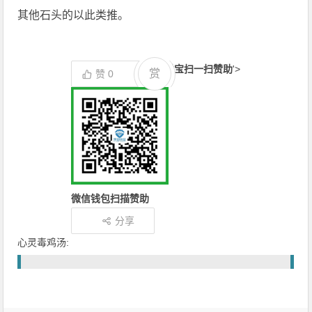
其他石头的以此类推。
支付宝扫一扫赞助
'>
赏
赞
0
微信钱包扫描赞助
分享
心灵毒鸡汤: