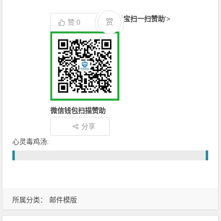
支付宝扫一扫赞助
'>
赏
赞
0
微信钱包扫描赞助
分享
心灵毒鸡汤:
所属分类：
邮件模版