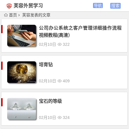
芙容外贸学习
首页
芙容发表的文章
公司办公系统之客户管理详细操作流程
视频教程(高清）
02月10日
322
培育钻
02月10日
409
宝石的等级
02月10日
324